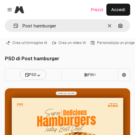
Magnific
Prezzi
Accedi
Close menu
Cancella
Cerca 
Crea un'immagine IA
Crea un video IA
Personalizza un proge
PSD di Post hamburger
PSD
Filtri