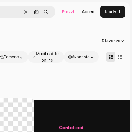
Prezzi
Accedi
Iscriviti
Cancella
Cerca per immagine
Ricerca
Rilevanza
Modificabile
Persone
Avanzate
online
Azienda
Contattaci