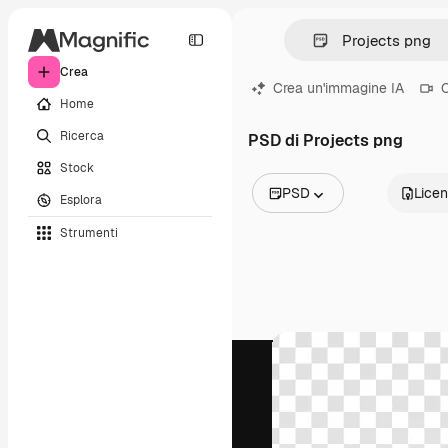
Crea
Crea un'immagine IA
C
Home
Ricerca
PSD di Projects png
Stock
PSD
Lice
Esplora
Tutte le immagini
Strumenti
Vettori
Illustrazioni
Foto
PSD
Modelli
Mockup
Video
Clip video
Motion graphic
Modelli di video
Icone
Modelli 3D
Font