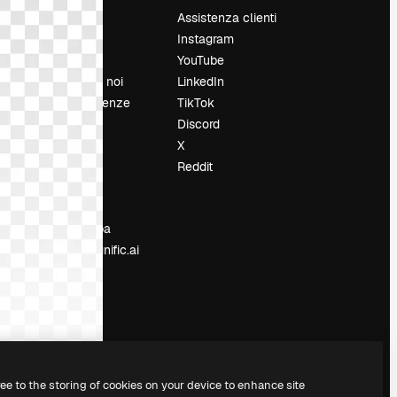
Prezzi
Assistenza clienti
Chi siamo
Instagram
Recensioni
YouTube
Lavora con noi
LinkedIn
Cerca tendenze
TikTok
Blog
Discord
Eventi
X
Slidesgo
Reddit
e
Vendi i tuoi
contenuti
Sala stampa
Cerchi magnific.ai
ree to the storing of cookies on your device to enhance site