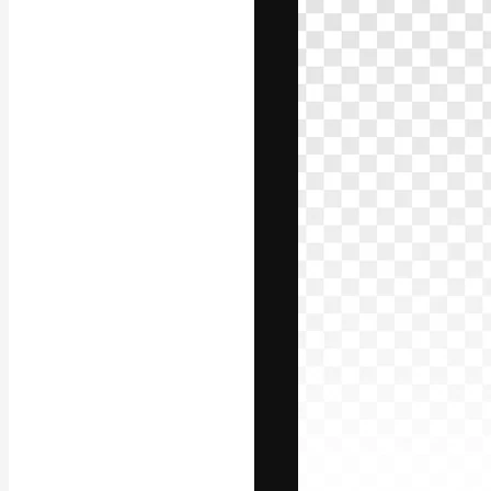
La piattaforma c
migliori lavori. 
creativi, impres
Italiano
Copyright © 2010