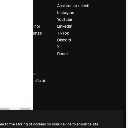
Prezzi
Assistenza clienti
Chi siamo
Instagram
Recensioni
YouTube
Lavora con noi
LinkedIn
Cerca tendenze
TikTok
Blog
Discord
Eventi
X
Slidesgo
Reddit
e
Vendi i tuoi
contenuti
Sala stampa
Cerchi magnific.ai
ree to the storing of cookies on your device to enhance site