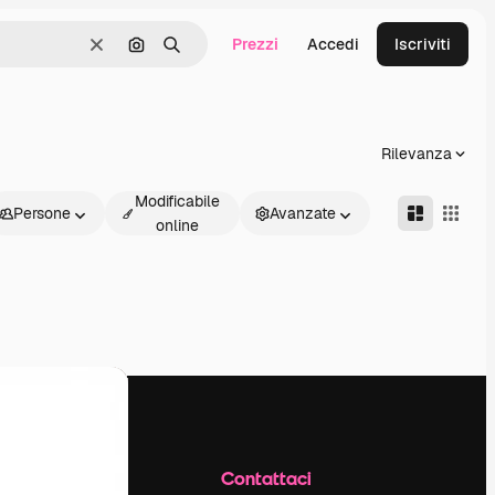
Prezzi
Accedi
Iscriviti
Cancella
Cerca per immagine
Ricerca
Rilevanza
Modificabile
Persone
Avanzate
online
Azienda
Contattaci