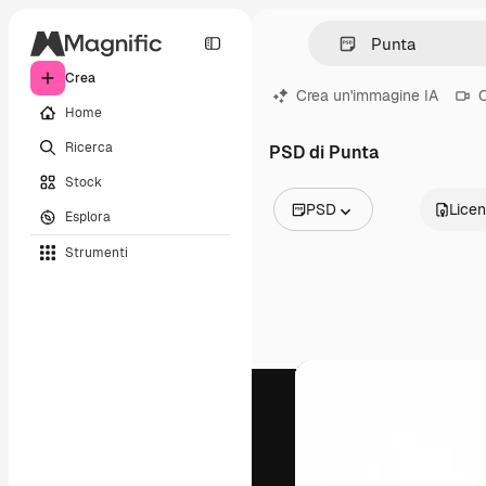
Crea
Crea un'immagine IA
C
Home
Ricerca
PSD di Punta
Stock
PSD
Lice
Esplora
Tutte le immagini
Strumenti
Vettori
Illustrazioni
Foto
PSD
Modelli
Mockup
Video
Clip video
Motion graphic
Modelli di video
Icone
Modelli 3D
Font