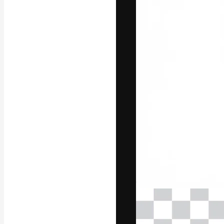
La piattaforma c
migliori lavori. 
creativi, impres
Italiano
Copyright © 2010