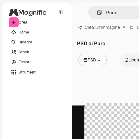
Crea
Crea un'immagine IA
C
Home
Ricerca
PSD di Puro
Stock
PSD
Lice
Esplora
Tutte le immagini
Strumenti
Vettori
Illustrazioni
Foto
PSD
Modelli
Mockup
Video
Clip video
Motion graphic
Modelli di video
Icone
Modelli 3D
Font