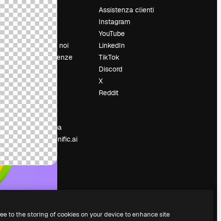
Prezzi
Assistenza clienti
Chi siamo
Instagram
Recensioni
YouTube
Lavora con noi
LinkedIn
Cerca tendenze
TikTok
Blog
Discord
Eventi
X
Slidesgo
Reddit
e
Vendi i tuoi
contenuti
Sala stampa
Cerchi magnific.ai
ree to the storing of cookies on your device to enhance site