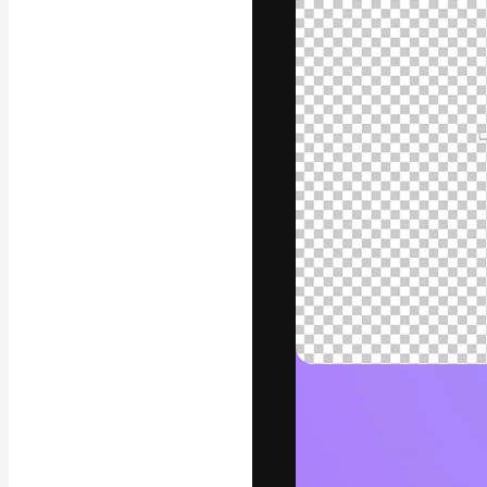
La piattaforma c
migliori lavori. 
creativi, impres
Italiano
Copyright © 2010