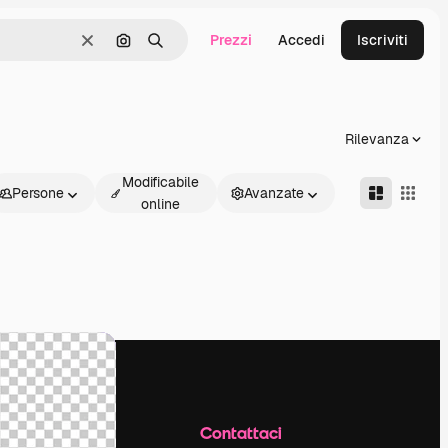
Prezzi
Accedi
Iscriviti
Cancella
Cerca per immagine
Ricerca
Rilevanza
Modificabile
Persone
Avanzate
online
Azienda
Contattaci