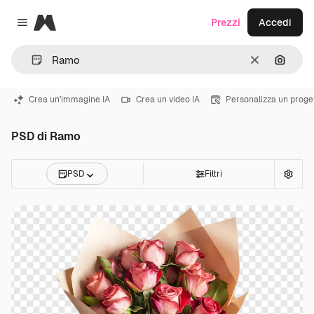
Magnific
Prezzi
Accedi
Close menu
Cancella
Cerca 
Crea un'immagine IA
Crea un video IA
Personalizza un proge
PSD di Ramo
PSD
Filtri