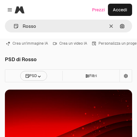
Magnific
Prezzi
Accedi
Close menu
Cancella
Cerca 
Crea un'immagine IA
Crea un video IA
Personalizza un proge
PSD di Rosso
PSD
Filtri