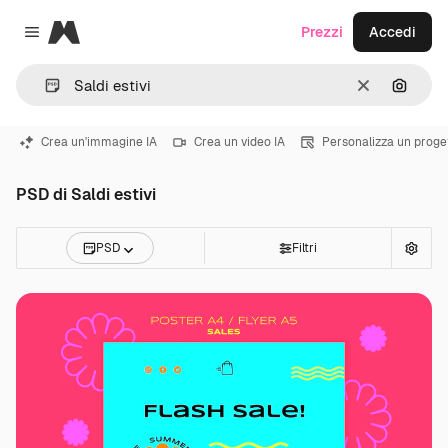
Magnific
Prezzi
Accedi
Close menu
Cancella
Cerca 
Crea un'immagine IA
Crea un video IA
Personalizza un proge
PSD di Saldi estivi
PSD
Filtri