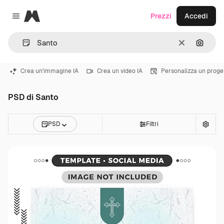
Magnific
Prezzi
Accedi
Close menu
Cancella
Cerca 
Crea un'immagine IA
Crea un video IA
Personalizza un proge
PSD di Santo
PSD
Filtri