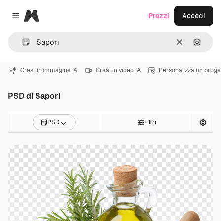
Magnific
Prezzi
Accedi
Close menu
Cancella
Cerca 
Crea un'immagine IA
Crea un video IA
Personalizza un proge
PSD di Sapori
PSD
Filtri