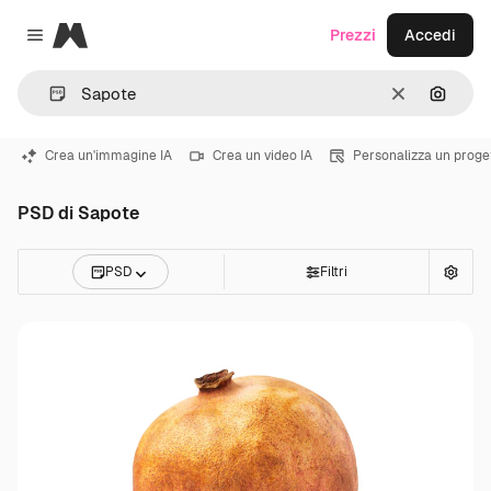
Magnific
Prezzi
Accedi
Close menu
Cancella
Cerca 
Crea un'immagine IA
Crea un video IA
Personalizza un proge
PSD di Sapote
PSD
Filtri