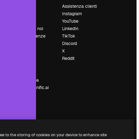
Prezzi
Assistenza clienti
Chi siamo
Instagram
Recensioni
YouTube
Lavora con noi
LinkedIn
Cerca tendenze
TikTok
Blog
Discord
Eventi
X
Slidesgo
Reddit
e
Vendi i tuoi
contenuti
Sala stampa
Cerchi magnific.ai
ree to the storing of cookies on your device to enhance site