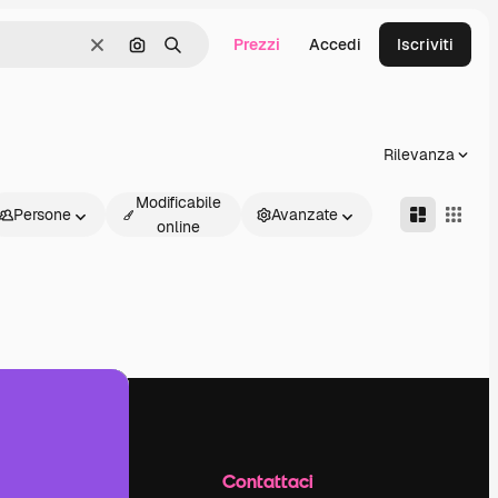
Prezzi
Accedi
Iscriviti
Cancella
Cerca per immagine
Ricerca
Rilevanza
Modificabile
Persone
Avanzate
online
Azienda
Contattaci