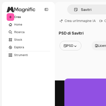
Crea
Crea un'immagine IA
C
Home
Ricerca
PSD di Savitri
Stock
PSD
Lice
Esplora
Tutte le immagini
Strumenti
Vettori
Illustrazioni
Foto
PSD
Modelli
Mockup
Video
Clip video
Motion graphic
Modelli di video
Icone
Modelli 3D
Font