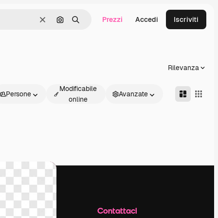
Prezzi
Accedi
Iscriviti
Cancella
Cerca per immagine
Ricerca
Rilevanza
Modificabile
Persone
Avanzate
online
Azienda
Contattaci