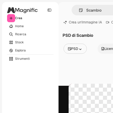
Crea
Crea un'immagine IA
C
Home
Ricerca
PSD di Scambio
Stock
PSD
Lice
Esplora
Tutte le immagini
Strumenti
Vettori
Illustrazioni
Foto
PSD
Modelli
Mockup
Video
Clip video
Motion graphic
Modelli di video
Icone
Modelli 3D
Font