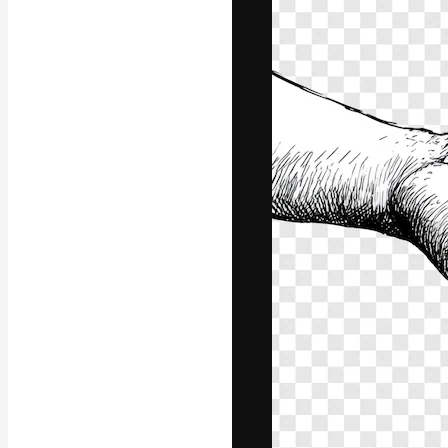
La piattaforma c
migliori lavori. 
creativi, impres
Italiano
Copyright © 2010