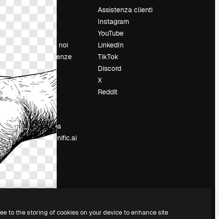
Prezzi
Assistenza clienti
Chi siamo
Instagram
Recensioni
YouTube
Lavora con noi
LinkedIn
Cerca tendenze
TikTok
Blog
Discord
Eventi
X
Slidesgo
Reddit
e
Vendi i tuoi
contenuti
Sala stampa
Cerchi magnific.ai
ree to the storing of cookies on your device to enhance site