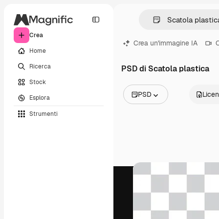
Crea
Crea un'immagine IA
C
Home
Ricerca
PSD di Scatola plastica
Stock
PSD
Lice
Esplora
Tutte le immagini
Strumenti
Vettori
Illustrazioni
Foto
PSD
Modelli
Mockup
Video
Clip video
Motion graphic
Modelli di video
Icone
Modelli 3D
Font