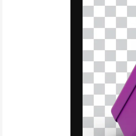
La piattaforma c
migliori lavori. 
creativi, impres
Italiano
Copyright © 2010