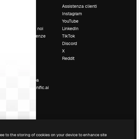
Prezzi
Assistenza clienti
Chi siamo
Instagram
Recensioni
YouTube
Lavora con noi
LinkedIn
Cerca tendenze
TikTok
Blog
Discord
Eventi
X
Slidesgo
Reddit
e
Vendi i tuoi
contenuti
Sala stampa
Cerchi magnific.ai
ree to the storing of cookies on your device to enhance site