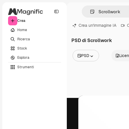
Crea
Crea un'immagine IA
C
Home
Ricerca
PSD di Scrollwork
Stock
PSD
Lice
Esplora
Tutte le immagini
Strumenti
Vettori
Illustrazioni
Foto
PSD
Modelli
Mockup
Video
Clip video
Motion graphic
Modelli di video
Icone
Modelli 3D
Font