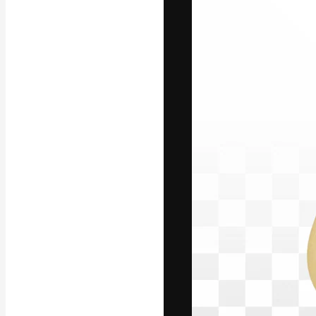
La piattaforma c
migliori lavori. 
creativi, impres
Italiano
Copyright © 2010