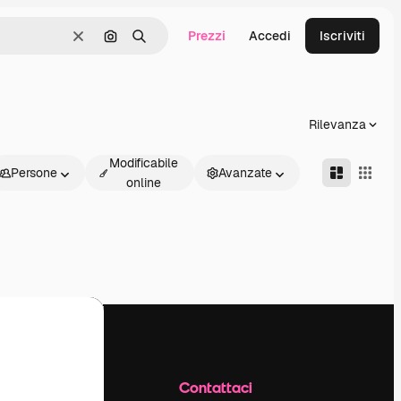
Prezzi
Accedi
Iscriviti
Cancella
Cerca per immagine
Ricerca
Rilevanza
Modificabile
Persone
Avanzate
online
Azienda
Contattaci