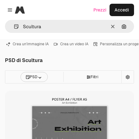
Magnific
Prezzi
Accedi
Close menu
Cancella
Cerca 
Crea un'immagine IA
Crea un video IA
Personalizza un proge
PSD di Scultura
PSD
Filtri