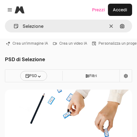
Magnific
Prezzi
Accedi
Close menu
Cancella
Cerca 
Crea un'immagine IA
Crea un video IA
Personalizza un proge
PSD di Selezione
PSD
Filtri