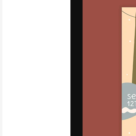
La piattaforma c
migliori lavori. 
creativi, impres
Italiano
Copyright © 2010