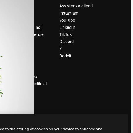
Prezzi
Assistenza clienti
Chi siamo
Instagram
Recensioni
YouTube
Lavora con noi
LinkedIn
Cerca tendenze
TikTok
Blog
Discord
Eventi
X
Slidesgo
Reddit
e
Vendi i tuoi
contenuti
Sala stampa
Cerchi magnific.ai
ree to the storing of cookies on your device to enhance site