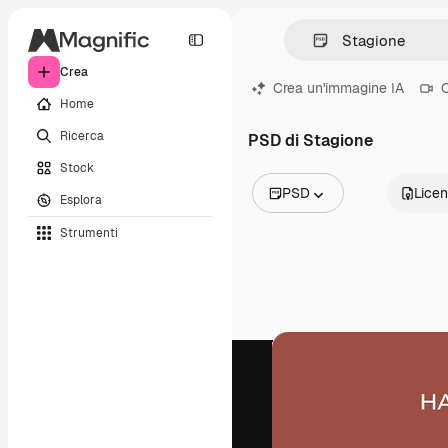
Crea
Crea un'immagine IA
C
Home
Ricerca
PSD di Stagione
Stock
PSD
Lice
Esplora
Tutte le immagini
Strumenti
Vettori
Illustrazioni
Foto
PSD
Modelli
Mockup
Video
Clip video
Motion graphic
Modelli di video
Icone
Modelli 3D
Font