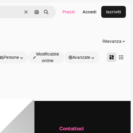
Prezzi
Accedi
Iscriviti
Cancella
Cerca per immagine
Ricerca
Rilevanza
Modificabile
Persone
Avanzate
online
Azienda
Contattaci