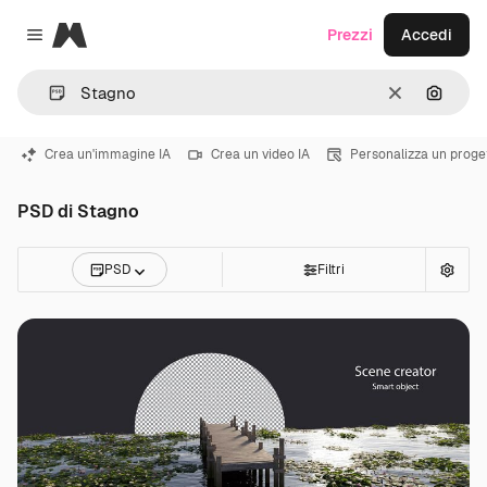
Magnific
Prezzi
Accedi
Close menu
Cancella
Cerca 
Crea un'immagine IA
Crea un video IA
Personalizza un proge
PSD di Stagno
PSD
Filtri