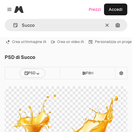
Magnific
Prezzi
Accedi
Close menu
Cancella
Cerca 
Crea un'immagine IA
Crea un video IA
Personalizza un proge
PSD di Succo
PSD
Filtri