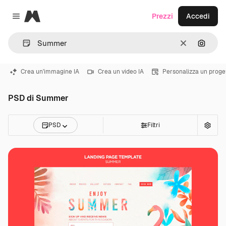
Magnific
Prezzi
Accedi
Close menu
Cancella
Cerca 
Crea un'immagine IA
Crea un video IA
Personalizza un proge
PSD di Summer
PSD
Filtri