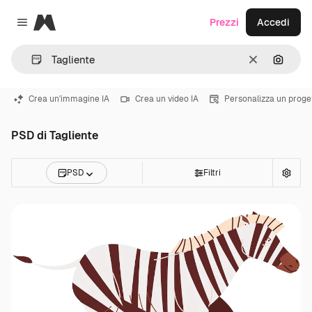
Magnific
Prezzi
Accedi
Close menu
Cancella
Cerca 
Crea un'immagine IA
Crea un video IA
Personalizza un proge
PSD di Tagliente
PSD
Filtri