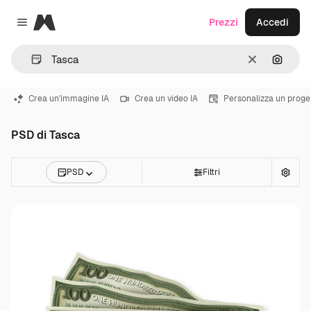
Magnific
Prezzi
Accedi
Close menu
Cancella
Cerca 
Crea un'immagine IA
Crea un video IA
Personalizza un proge
PSD di Tasca
PSD
Filtri