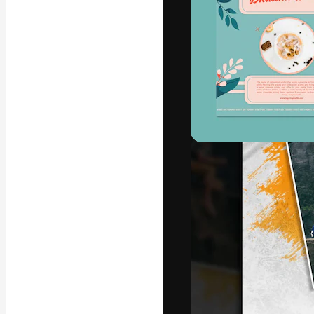
La piattaforma c
migliori lavori. 
creativi, impres
Italiano
Copyright © 2010