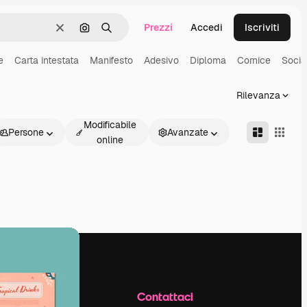
Prezzi
Accedi
Iscriviti
Cancella
Cerca per immagine
Ricerca
e
Carta intestata
Manifesto
Adesivo
Diploma
Cornice
Socia
Rilevanza
Modificabile
Persone
Avanzate
online
Azienda
Contattaci