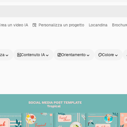
rea un video IA
Personalizza un progetto
Locandina
Brochur
nza
Contenuto IA
Orientamento
Colore
Prodotti
Inizia