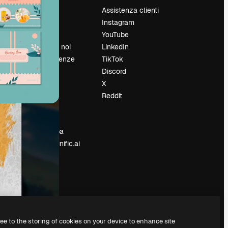
Prezzi
Assistenza clienti
Chi siamo
Instagram
Recensioni
YouTube
Lavora con noi
LinkedIn
Cerca tendenze
TikTok
Blog
Discord
Eventi
X
Slidesgo
Reddit
e
Vendi i tuoi
contenuti
Sala stampa
Cerchi magnific.ai
ree to the storing of cookies on your device to enhance site