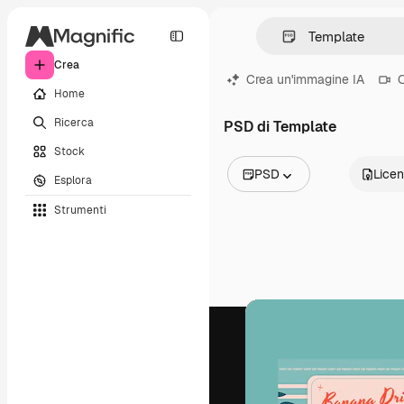
Crea
Crea un'immagine IA
C
Home
Ricerca
PSD di Template
Stock
PSD
Lice
Esplora
Tutte le immagini
Strumenti
Vettori
Illustrazioni
Foto
PSD
Modelli
Mockup
Video
Clip video
Motion graphic
Modelli di video
Icone
Modelli 3D
Font