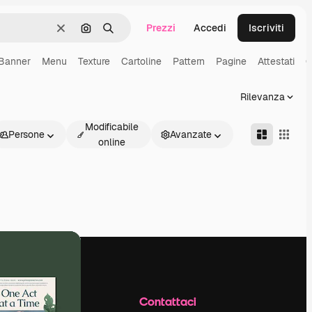
Prezzi
Accedi
Iscriviti
Cancella
Cerca per immagine
Ricerca
Banner
Menu
Texture
Cartoline
Pattern
Pagine
Attestati
C
Rilevanza
Modificabile
Persone
Avanzate
online
Azienda
Contattaci