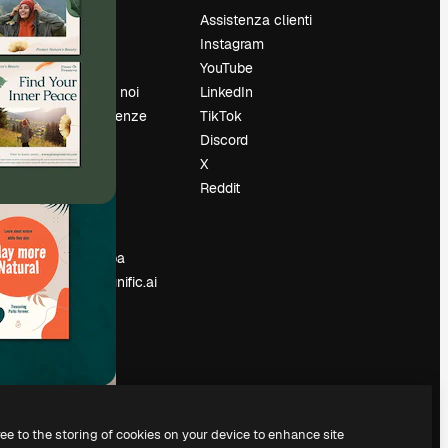
Prezzi
Assistenza clienti
Chi siamo
Instagram
Recensioni
YouTube
Lavora con noi
LinkedIn
Cerca tendenze
TikTok
Blog
Discord
Eventi
X
Slidesgo
Reddit
e
Vendi i tuoi
contenuti
Sala stampa
Cerchi magnific.ai
ree to the storing of cookies on your device to enhance site