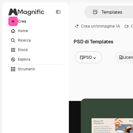
Crea
Crea un'immagine IA
C
Home
Ricerca
PSD di Templates
Stock
PSD
Lice
Esplora
Tutte le immagini
Strumenti
Vettori
Illustrazioni
Foto
PSD
Modelli
Mockup
Video
Clip video
Motion graphic
Modelli di video
Icone
Modelli 3D
Font