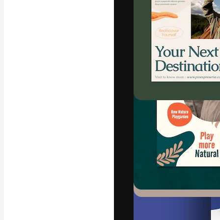
La piattaforma c
migliori lavori. 
creativi, impres
Italiano
Copyright © 2010