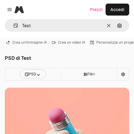
Magnific
Prezzi
Accedi
Close menu
Cancella
Cerca 
Crea un'immagine IA
Crea un video IA
Personalizza un proge
PSD di Test
PSD
Filtri