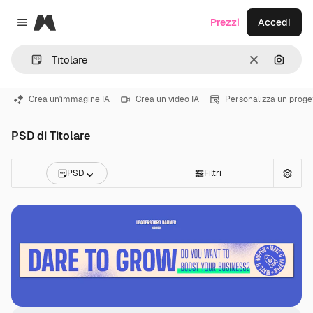
Magnific
Prezzi
Accedi
Close menu
Cancella
Cerca 
Crea un'immagine IA
Crea un video IA
Personalizza un proge
PSD di Titolare
PSD
Filtri