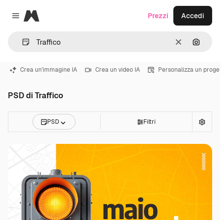
Magnific
Prezzi
Accedi
Close menu
Cancella
Cerca 
Crea un'immagine IA
Crea un video IA
Personalizza un proge
PSD di Traffico
PSD
Filtri