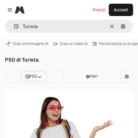
Magnific
Prezzi
Accedi
Close menu
Cancella
Cerca 
Crea un'immagine IA
Crea un video IA
Personalizza un proge
PSD di Turista
PSD
Filtri