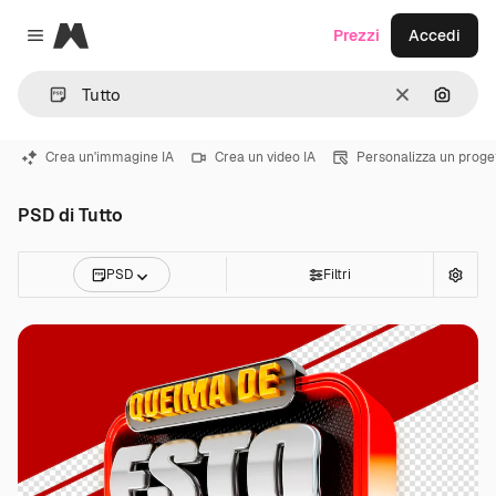
Magnific
Prezzi
Accedi
Close menu
Cancella
Cerca 
Crea un'immagine IA
Crea un video IA
Personalizza un proge
PSD di Tutto
PSD
Filtri