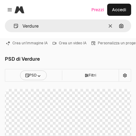
Magnific
Prezzi
Accedi
Close menu
Cancella
Cerca 
Crea un'immagine IA
Crea un video IA
Personalizza un proge
PSD di Verdure
PSD
Filtri