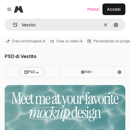
Magnific
Prezzi
Accedi
Close menu
Cancella
Cerca 
Crea un'immagine IA
Crea un video IA
Personalizza un proge
PSD di Vestito
PSD
Filtri