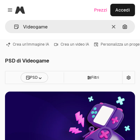
Magnific
Prezzi
Accedi
Close menu
Cancella
Cerca 
Crea un'immagine IA
Crea un video IA
Personalizza un proge
PSD di Videogame
PSD
Filtri