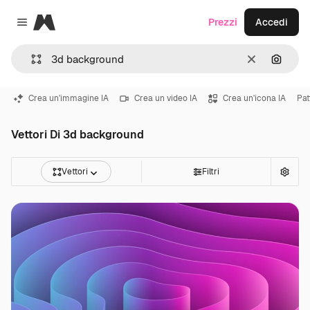
Magnific
Prezzi
Accedi
Close menu
Cancella
Cerca 
Crea un'immagine IA
Crea un video IA
Crea un'icona IA
Pat
Vettori Di 3d background
Vettori
Filtri