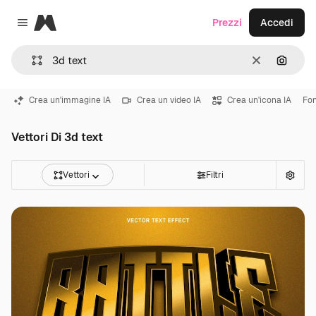
Magnific
Prezzi
Accedi
Close menu
Cancella
Cerca 
Crea un'immagine IA
Crea un video IA
Crea un'icona IA
Fon
Vettori Di 3d text
Vettori
Filtri