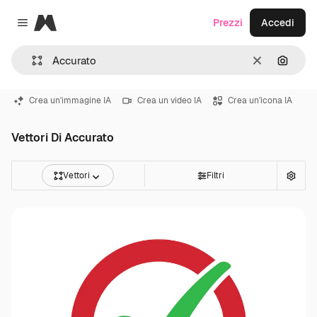
Magnific
Prezzi
Accedi
Close menu
Cancella
Cerca 
Crea un'immagine IA
Crea un video IA
Crea un'icona IA
Vettori Di Accurato
Vettori
Filtri