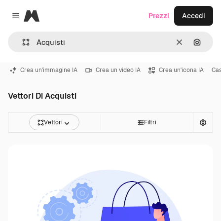
Magnific
Prezzi
Accedi
Close menu
Cancella
Cerca 
Crea un'immagine IA
Crea un video IA
Crea un'icona IA
Ca
Vettori Di Acquisti
Vettori
Filtri