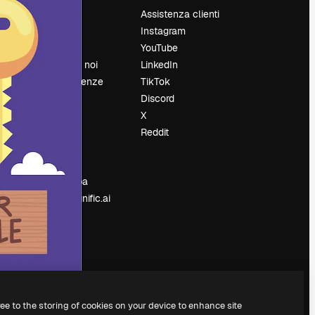
Prezzi
Assistenza clienti
Chi siamo
Instagram
Recensioni
YouTube
Lavora con noi
LinkedIn
Cerca tendenze
TikTok
Blog
Discord
Eventi
X
Slidesgo
Reddit
e
Vendi i tuoi
contenuti
Sala stampa
Cerchi magnific.ai
ree to the storing of cookies on your device to enhance site