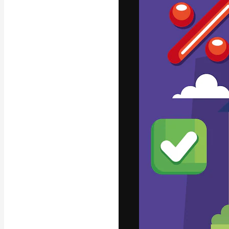
La piattaforma c
migliori lavori. 
creativi, impres
Italiano
Copyright © 2010