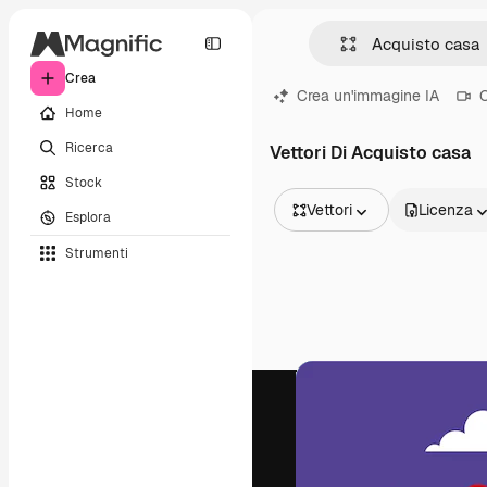
Crea
Crea un'immagine IA
C
Home
Ricerca
Vettori Di Acquisto casa
Stock
Vettori
Licenza
Esplora
Tutte le immagini
Strumenti
Vettori
Illustrazioni
Foto
PSD
Modelli
Mockup
Video
Clip video
Motion graphic
Modelli di video
Icone
Modelli 3D
Font