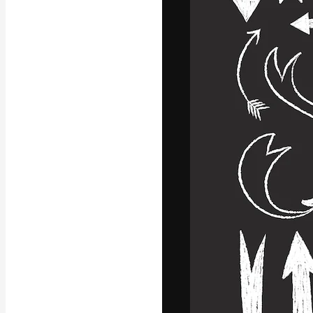
La piattaforma c
migliori lavori. 
creativi, impres
Italiano
Copyright © 2010