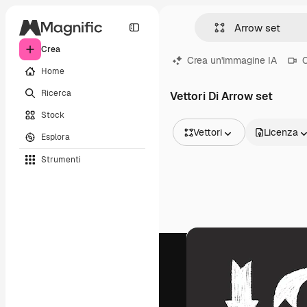
Crea
Crea un'immagine IA
C
Home
Ricerca
Vettori Di Arrow set
Stock
Vettori
Licenza
Esplora
Tutte le immagini
Strumenti
Vettori
Illustrazioni
Foto
PSD
Modelli
Mockup
Video
Clip video
Motion graphic
Modelli di video
Icone
Modelli 3D
Font