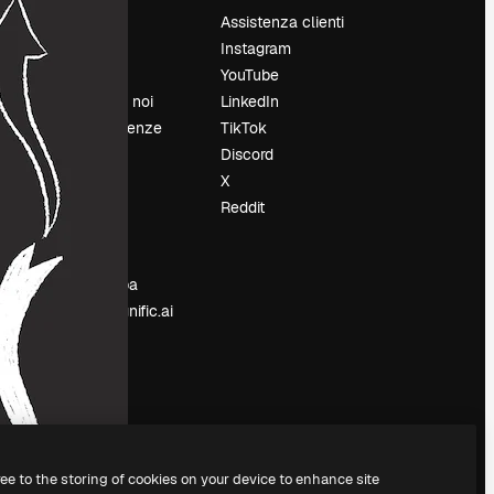
Prezzi
Assistenza clienti
Chi siamo
Instagram
Recensioni
YouTube
Lavora con noi
LinkedIn
Cerca tendenze
TikTok
Blog
Discord
Eventi
X
Slidesgo
Reddit
e
Vendi i tuoi
contenuti
Sala stampa
Cerchi magnific.ai
ree to the storing of cookies on your device to enhance site