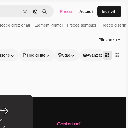
Prezzi
Accedi
Iscriviti
Cancella
Cerca per immagine
Ricerca
recce direzionali
Elementi grafici
Frecce semplici
Frecce disegn
Rilevanza
rsone
Tipo di file
Stile
Avanzate
Azienda
Contattaci