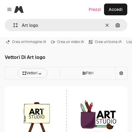
Magnific
Prezzi
Accedi
Close menu
Cancella
Cerca 
Crea un'immagine IA
Crea un video IA
Crea un'icona IA
Log
Vettori Di Art logo
Vettori
Filtri