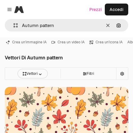
Magnific
Prezzi
Accedi
Close menu
Cancella
Cerca 
Crea un'immagine IA
Crea un video IA
Crea un'icona IA
Alb
Vettori Di Autumn pattern
Vettori
Filtri