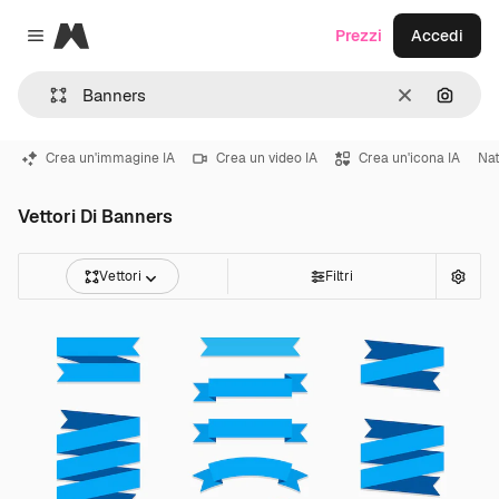
Magnific
Prezzi
Accedi
Close menu
Cancella
Cerca 
Crea un'immagine IA
Crea un video IA
Crea un'icona IA
Nat
Vettori Di Banners
Vettori
Filtri