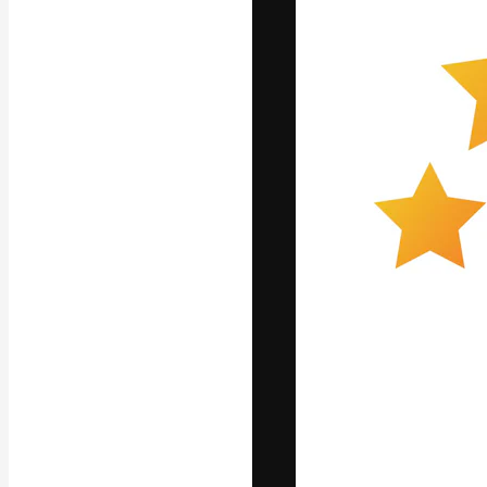
La piattaforma c
migliori lavori. 
creativi, impres
Italiano
Copyright © 2010