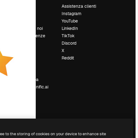
Prezzi
Assistenza clienti
Chi siamo
Instagram
Recensioni
YouTube
Lavora con noi
LinkedIn
Cerca tendenze
TikTok
Blog
Discord
Eventi
X
Slidesgo
Reddit
e
Vendi i tuoi
contenuti
Sala stampa
Cerchi magnific.ai
ree to the storing of cookies on your device to enhance site