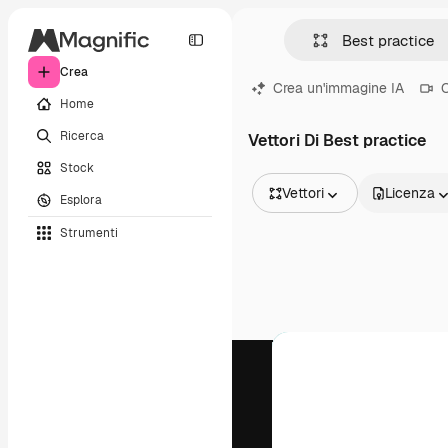
Crea
Crea un'immagine IA
C
Home
Ricerca
Vettori Di Best practice
Stock
Vettori
Licenza
Esplora
Tutte le immagini
Strumenti
Vettori
Illustrazioni
Foto
PSD
Modelli
Mockup
Video
Clip video
Motion graphic
Modelli di video
Icone
Modelli 3D
Font