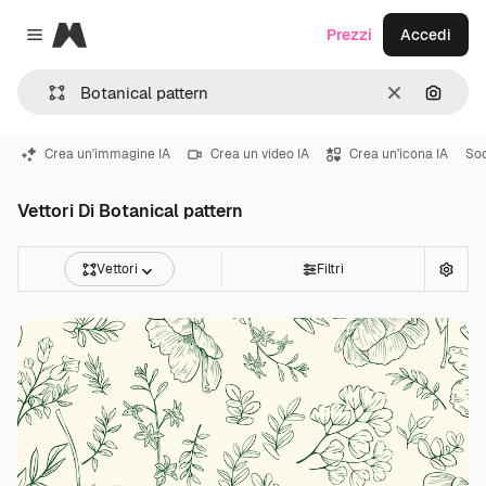
Magnific
Prezzi
Accedi
Close menu
Cancella
Cerca 
Crea un'immagine IA
Crea un video IA
Crea un'icona IA
Soc
Vettori Di Botanical pattern
Vettori
Filtri