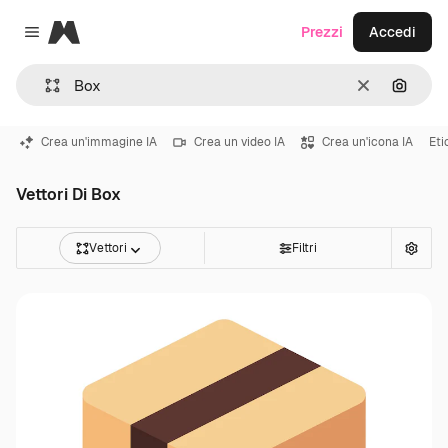
Magnific
Prezzi
Accedi
Close menu
Cancella
Cerca 
Crea un'immagine IA
Crea un video IA
Crea un'icona IA
Eti
Vettori Di Box
Vettori
Filtri