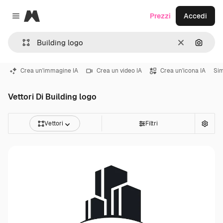
Magnific
Prezzi
Accedi
Close menu
Cancella
Cerca 
Crea un'immagine IA
Crea un video IA
Crea un'icona IA
Sim
Vettori Di Building logo
Vettori
Filtri