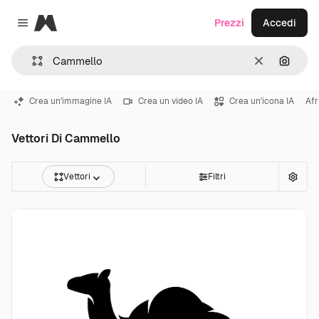
Magnific
Prezzi
Accedi
Close menu
Cancella
Cerca 
Crea un'immagine IA
Crea un video IA
Crea un'icona IA
Afr
Vettori Di Cammello
Vettori
Filtri