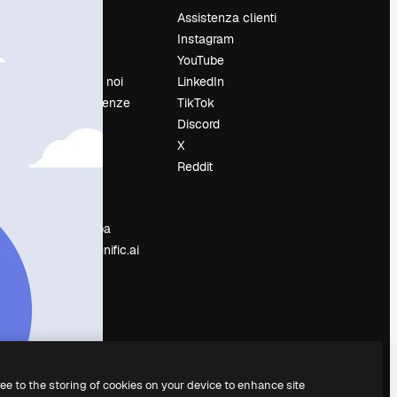
Prezzi
Assistenza clienti
Chi siamo
Instagram
Recensioni
YouTube
Lavora con noi
LinkedIn
Cerca tendenze
TikTok
Blog
Discord
Eventi
X
Slidesgo
Reddit
e
Vendi i tuoi
contenuti
Sala stampa
Cerchi magnific.ai
ree to the storing of cookies on your device to enhance site