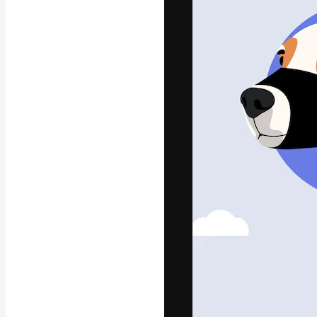
La piattaforma c
migliori lavori. 
creativi, impres
Italiano
Copyright © 2010