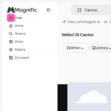
Crea
Crea un'immagine IA
C
Home
Ricerca
Vettori Di Canino
Stock
Vettori
Licenza
Esplora
Tutte le immagini
Strumenti
Vettori
Illustrazioni
Foto
PSD
Modelli
Mockup
Video
Clip video
Motion graphic
Modelli di video
Icone
Modelli 3D
Font