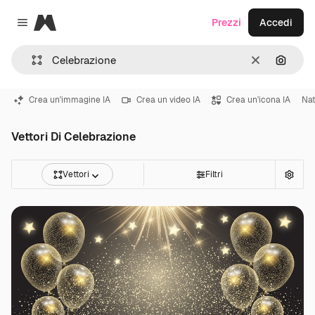
Magnific
Prezzi
Accedi
Close menu
Cancella
Cerca 
Crea un'immagine IA
Crea un video IA
Crea un'icona IA
Nat
Vettori Di Celebrazione
Vettori
Filtri