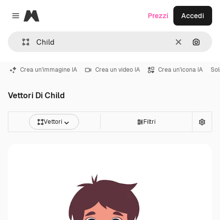
Magnific
Prezzi
Accedi
Close menu
Cancella
Cerca 
Crea un'immagine IA
Crea un video IA
Crea un'icona IA
Sol
Vettori Di Child
Vettori
Filtri