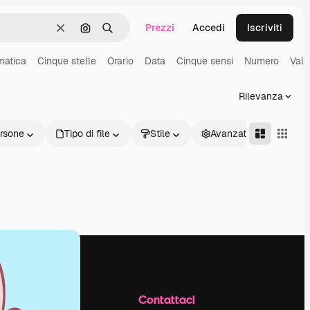
Prezzi
Accedi
Iscriviti
Cancella
Cerca per immagine
Ricerca
matica
Cinque stelle
Orario
Data
Cinque sensi
Numero
Valo
Rilevanza
rsone
Tipo di file
Stile
Avanzate
Azienda
Contattaci