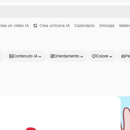
rea un video IA
Crea un'icona IA
Calendario
Orologio
Mate
Contenuto IA
Orientamento
Colore
Pe
Prodotti
Inizia