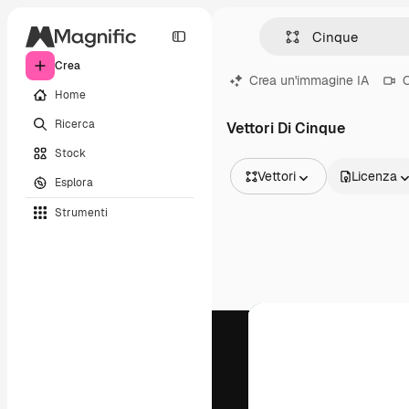
Crea
Crea un'immagine IA
C
Home
Ricerca
Vettori Di Cinque
Stock
Vettori
Licenza
Esplora
Tutte le immagini
Strumenti
Vettori
Illustrazioni
Foto
PSD
Modelli
Mockup
Video
Clip video
Motion graphic
Modelli di video
Icone
Modelli 3D
Font