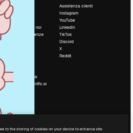
Prezzi
Assistenza clienti
Chi siamo
Instagram
Recensioni
YouTube
Lavora con noi
LinkedIn
Cerca tendenze
TikTok
Blog
Discord
Eventi
X
Slidesgo
Reddit
e
Vendi i tuoi
contenuti
Sala stampa
Cerchi magnific.ai
ree to the storing of cookies on your device to enhance site